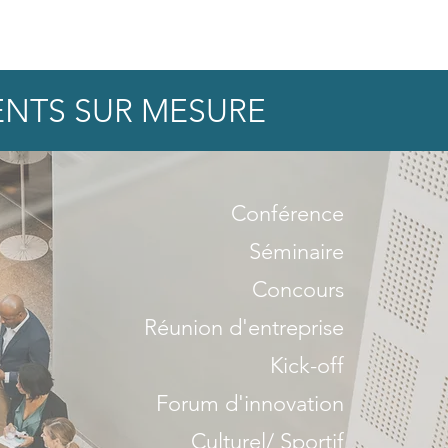
CONTACT
NTS SUR MESURE
Conférence
Séminaire
Concours
Réunion d'entreprise
Kick-off
Forum d'innovation
Culturel/ Sportif