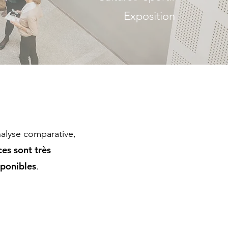
Exposition
nalyse comparative,
ces sont très
sponibles
.