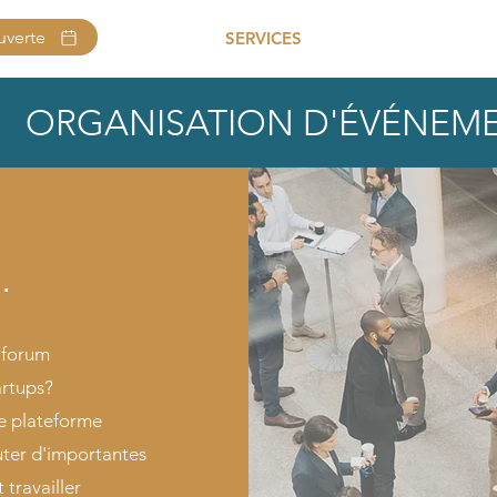
uverte
SERVICES
A PROPOS
ORGANISATION D'ÉVÉNEME
.
 forum
artups?
ne plateforme
uter d'importantes
 travailler