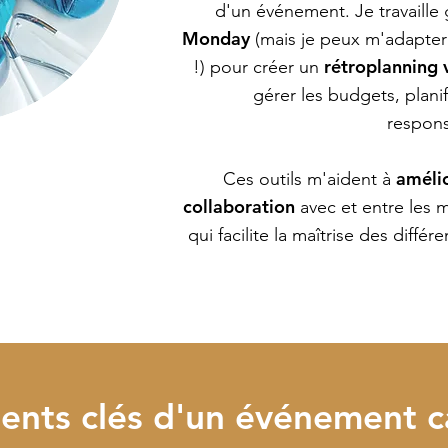
d'un événement. Je travaill
Monday
(mais je peux m'adapter 
rétroplanning 
!) pour créer un
gérer les budgets, planifi
respons
amélio
Ces outils m'aident à
collaboration
avec et entre les 
qui facilite la maîtrise des diffé
ients clés d'un événement c