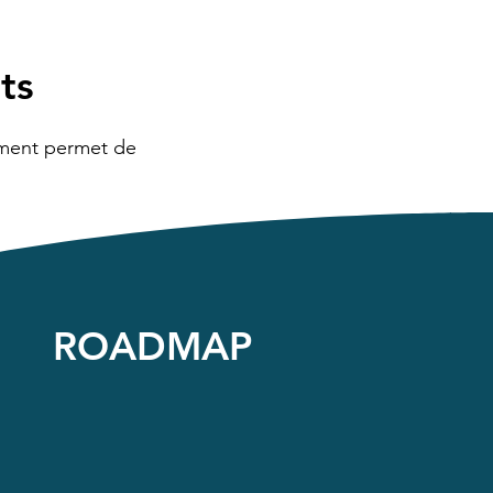
ts
ement permet de
ROADMAP